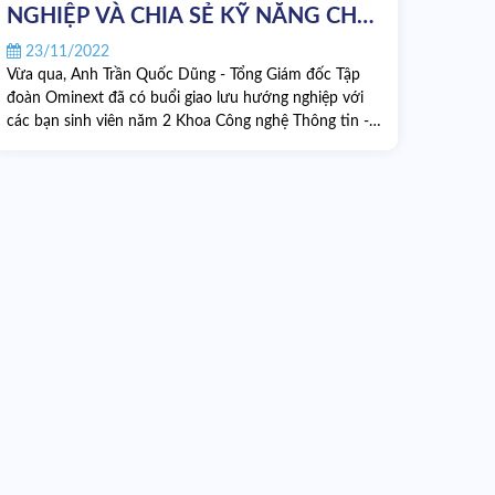
NGHIỆP VÀ CHIA SẺ KỸ NĂNG CHO
SINH VIÊN CÔNG NGHỆ THÔNG
23/11/2022
TIN
Vừa qua, Anh Trần Quốc Dũng - Tổng Giám đốc Tập
đoàn Ominext đã có buổi giao lưu hướng nghiệp với
các bạn sinh viên năm 2 Khoa Công nghệ Thông tin -
Trường Đại học Công Nghệ - Đại học Quốc Gia Hà
Nội.