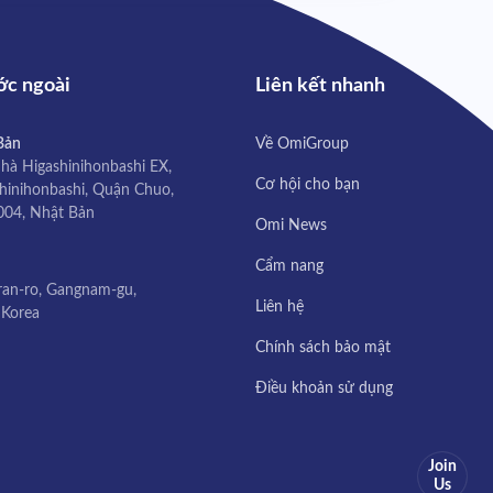
ớc ngoài
Liên kết nhanh
Bản
Về OmiGroup
nhà Higashinihonbashi EX,
Cơ hội cho bạn
hinihonbashi, Quận Chuo,
004, Nhật Bản
Omi News
Cẩm nang
ran-ro, Gangnam-gu,
Liên hệ
 Korea
Chính sách bảo mật
Điều khoản sử dụng
Join
Us