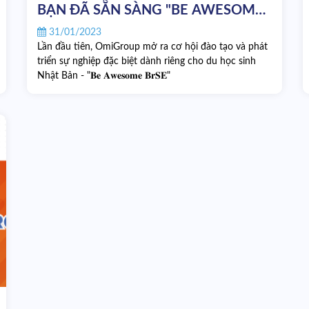
BẠN ĐÃ SẴN SÀNG "BE AWESOME
BRSE"?
31/01/2023
Lần đầu tiên, OmiGroup mở ra cơ hội đào tạo và phát
triển sự nghiệp đặc biệt dành riêng cho du học sinh
Nhật Bản - "𝐁𝐞 𝐀𝐰𝐞𝐬𝐨𝐦𝐞 𝐁𝐫𝐒𝐄"