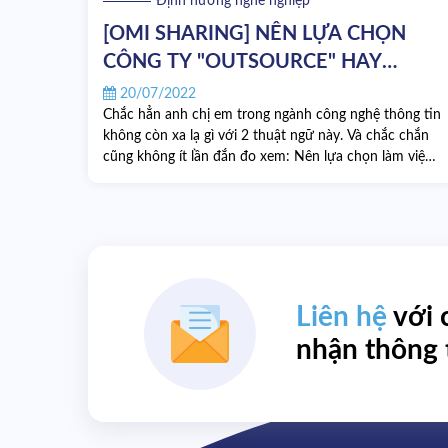
Định hướng nghề nghiệp
[OMI SHARING] NÊN LỰA CHỌN
CÔNG TY "OUTSOURCE" HAY
"PRODUCT"?
20/07/2022
Chắc hẳn anh chị em trong ngành công nghệ thông tin
không còn xa lạ gì với 2 thuật ngữ này. Và chắc chắn
cũng không ít lần đắn đo xem: Nên lựa chọn làm việc
tại công ty “Outsource” hay “Product” đúng không
nào? Vậy thì hãy cùng Ominext tìm hiểu rõ về 2 loại
hình công ty này và điểm khác biệt giữa chúng để đưa
ra quyết định phù hợp nhất nha!
Liên hệ
với 
nhận thông 