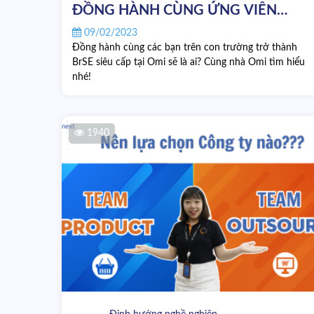
ĐỒNG HÀNH CÙNG ỨNG VIÊN
TRONG HÀNH TRÌNH "BE
09/02/2023
AWESOME BRSE"
Đồng hành cùng các bạn trên con trường trở thành
BrSE siêu cấp tại Omi sẽ là ai? Cùng nhà Omi tìm hiểu
nhé!
1940