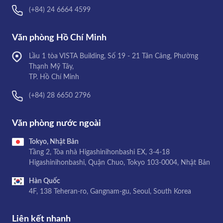
(+84) 24 6664 4599
Văn phòng Hồ Chí Minh
Lầu 1 tòa VISTA Building, Số 19 - 21 Tân Cảng, Phường
Thạnh Mỹ Tây,
TP. Hồ Chí Minh
(+84) 28 6650 2796
Văn phòng nước ngoài
Tokyo, Nhật Bản
Tầng 2, Tòa nhà Higashinihonbashi EX, 3-4-18
Higashinihonbashi, Quận Chuo, Tokyo 103-0004, Nhật Bản
Hàn Quốc
4F, 138 Teheran-ro, Gangnam-gu, Seoul, South Korea
Liên kết nhanh