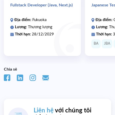
Fullstack Developer (Java, Next.js)
Japanese Tes
Địa điểm:
Fukuoka
Địa điểm:
O
Lương:
Thương lượng
Lương:
Thư
Thời hạn:
28/12/2029
Thời hạn:
3
BA
JBA
Chia sẻ
Liên hệ
với chúng tôi