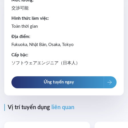
Mức lương:
交渉可能
Hình thức làm việc:
Toàn thời gian
Địa điểm:
Fukuoka, Nhật Bản, Osaka, Tokyo
Cấp bậc:
ソフトウェアエンジニア（日本人）
Ứng tuyển ngay
Vị trí tuyển dụng
liên quan