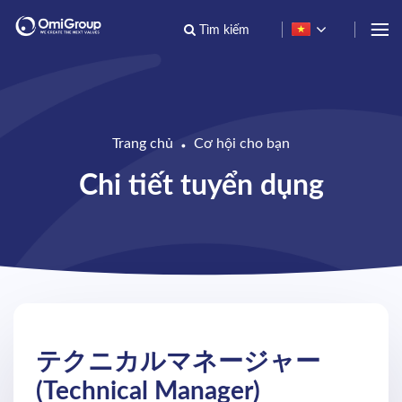
TRANG CHỦ
VỀ OMIGROUP
Trang chủ
Cơ hội cho bạn
●
Chi tiết tuyển dụng
CƠ HỘI CHO BẠN
OMI NEWS
CẨM NANG
LIÊN HỆ
テクニカルマネージャー
(Technical Manager)