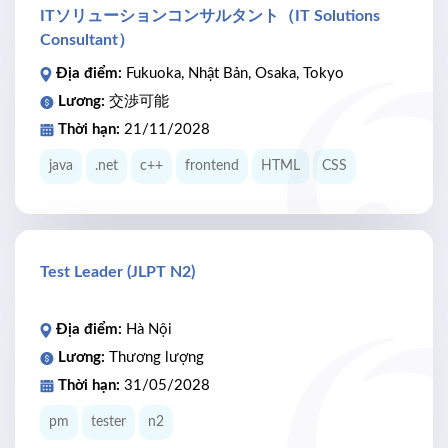
ITソリューションコンサルタント（IT Solutions
Consultant）
Địa điểm:
Fukuoka, Nhật Bản, Osaka, Tokyo
Lương:
交渉可能
Thời hạn:
21/11/2028
java
.net
c++
frontend
HTML
CSS
Test Leader (JLPT N2)
Địa điểm:
Hà Nội
Lương:
Thương lượng
Thời hạn:
31/05/2028
pm
tester
n2