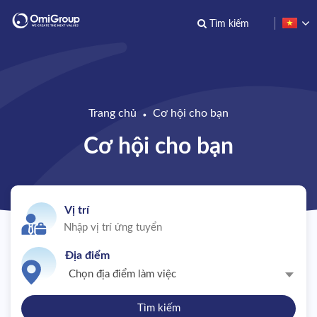
TRANG CHỦ
VỀ OMIGROUP
Trang chủ
Cơ hội cho bạn
●
Cơ hội cho bạn
CƠ HỘI CHO BẠN
OMI NEWS
Vị trí
CẨM NANG
Địa điểm
LIÊN HỆ
Chọn địa điểm làm việc
Tìm kiếm