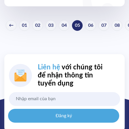
←
01
02
03
04
05
06
07
08
Liên hệ
với chúng tôi
để nhận thông tin
tuyển dụng
Đăng ký