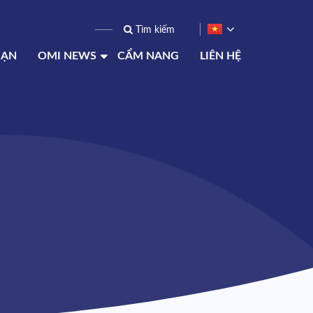
BẠN
OMI NEWS
CẨM NANG
LIÊN HỆ