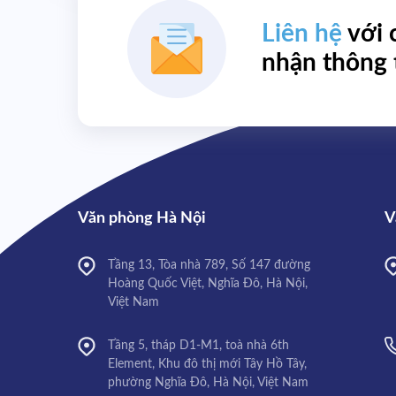
Liên hệ
với 
nhận thông 
Văn phòng Hà Nội
V
Tầng 13, Tòa nhà 789, Số 147 đường
Hoàng Quốc Việt, Nghĩa Đô, Hà Nội,
Việt Nam
Tầng 5, tháp D1-M1, toà nhà 6th
Element, Khu đô thị mới Tây Hồ Tây,
phường Nghĩa Đô, Hà Nội, Việt Nam