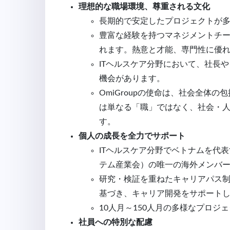
理想的な職場環境、尊重される文化
長期的で安定したプロジェクトが
豊富な経験を持つマネジメントチ
れます。熱意と才能、専門性に優
ITヘルスケア分野において、社長
機会があります。
OmiGroupの使命は、社会全体
は単なる「職」ではなく、社会・
す。
個人の成長を全力でサポート
ITヘルスケア分野でベトナムを代表
テム産業会）の唯一の海外メンバ
研究・検証を重ねたキャリアパス
基づき、キャリア開発をサポート
10人月～150人月の多様なプロジ
社員への特別な配慮