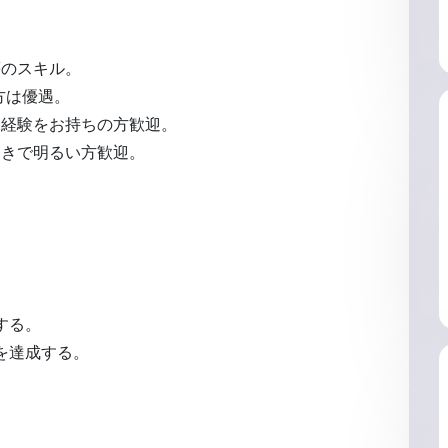
等のスキル
。
方は優遇
。
ス経験をお持ちの方歓迎
。
向きで明るい方歓迎
。
する
。
を達成する
。