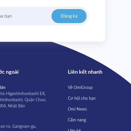
Đăng ký
ớc ngoài
Liên kết nhanh
Bản
Về OmiGroup
nhà Higashinihonbashi EX,
Cơ hội cho bạn
hinihonbashi, Quận Chuo,
004, Nhật Bản
Omi News
Cẩm nang
ran-ro, Gangnam-gu,