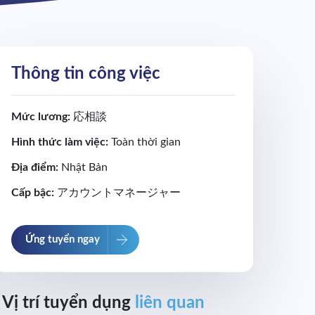
Thông tin công việc
Mức lương:
応相談
Hình thức làm việc:
Toàn thời gian
Địa điểm:
Nhật Bản
Cấp bậc:
アカウントマネージャー
Ứng tuyển ngay
Vị trí tuyển dụng
liên quan