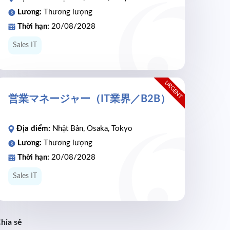
Lương:
Thương lượng
Thời hạn:
20/08/2028
Sales IT
URGENT
営業マネージャー（IT業界／B2B）
Địa điểm:
Nhật Bản, Osaka, Tokyo
Lương:
Thương lượng
Thời hạn:
20/08/2028
Sales IT
hia sẻ