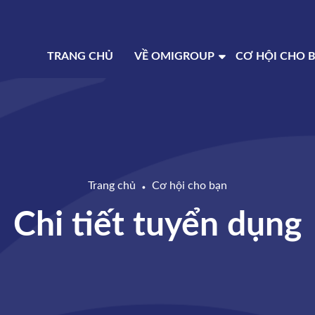
TRANG CHỦ
VỀ OMIGROUP
CƠ HỘI CHO 
Trang chủ
Cơ hội cho bạn
●
Chi tiết tuyển dụng