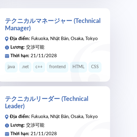
テクニカルマネージャー (Technical
Manager)
Địa điểm:
Fukuoka, Nhật Bản, Osaka, Tokyo
Lương:
交渉可能
Thời hạn:
21/11/2028
java
.net
c++
frontend
HTML
CSS
テクニカルリーダー (Technical
Leader)
Địa điểm:
Fukuoka, Nhật Bản, Osaka, Tokyo
Lương:
交渉可能
Thời hạn:
21/11/2028