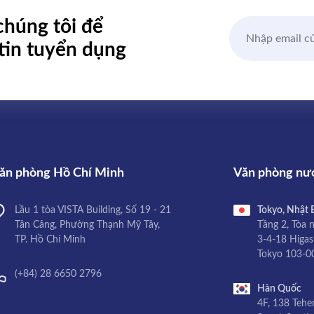
chúng tôi
để
tin
tuyển dụng
ăn phòng Hồ Chí Minh
Văn phòng nư
Lầu 1 tòa VISTA Building, Số 19 - 21
Tokyo, Nhật 
Tân Cảng, Phường Thạnh Mỹ Tây,
Tầng 2, Tòa 
TP. Hồ Chí Minh
3-4-18 Higas
Tokyo 103-0
(+84) 28 6650 2796
Hàn Quốc
4F, 138 Tehe