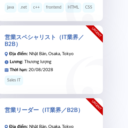
java
.net
c++
frontend
HTML
CSS
URGENT
営業スペシャリスト（IT業界／
B2B）
Địa điểm:
Nhật Bản, Osaka, Tokyo
Lương:
Thương lượng
Thời hạn:
20/08/2028
Sales IT
URGENT
営業リーダー（IT業界／B2B）
Địa điểm:
Nhật Bản, Osaka, Tokyo